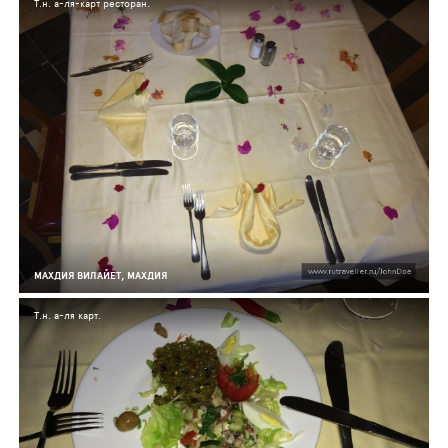
Т.н. а-ля-карт ресторан.
МАХДИЯ ВИЛАЙЕТ, МАХДИЯ
Т.н. а-ля карт.