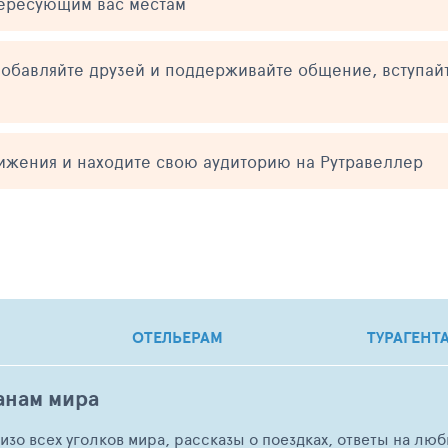
тересующим вас местам
обавляйте друзей и поддерживайте общение, вступай
тижения и находите свою аудиторию на Рутравеллер
ОТЕЛЬЕРАМ
ТУРАГЕНТ
анам мира
о изо всех уголков мира, рассказы о поездках, ответы на 