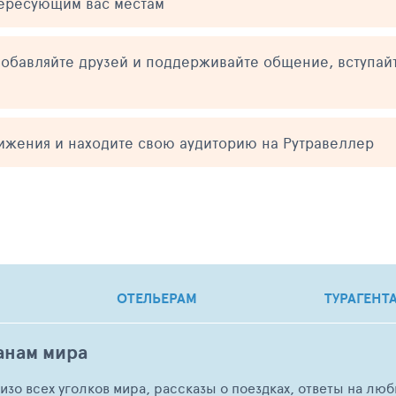
тересующим вас местам
обавляйте друзей и поддерживайте общение, вступай
тижения и находите свою аудиторию на Рутравеллер
ОТЕЛЬЕРАМ
ТУРАГЕНТ
анам мира
о изо всех уголков мира, рассказы о поездках, ответы на 