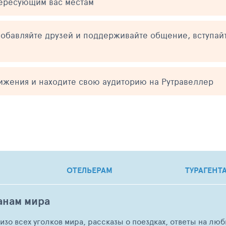
тересующим вас местам
обавляйте друзей и поддерживайте общение, вступай
тижения и находите свою аудиторию на Рутравеллер
ОТЕЛЬЕРАМ
ТУРАГЕНТ
анам мира
о изо всех уголков мира, рассказы о поездках, ответы на 