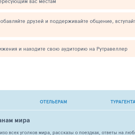
тересующим вас местам
обавляйте друзей и поддерживайте общение, вступай
тижения и находите свою аудиторию на Рутравеллер
ОТЕЛЬЕРАМ
ТУРАГЕНТ
анам мира
о изо всех уголков мира, рассказы о поездках, ответы на 