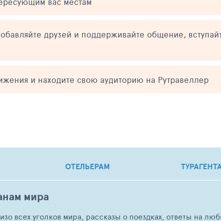
тересующим вас местам
обавляйте друзей и поддерживайте общение, вступай
тижения и находите свою аудиторию на Рутравеллер
ОТЕЛЬЕРАМ
ТУРАГЕНТ
анам мира
о изо всех уголков мира, рассказы о поездках, ответы на 