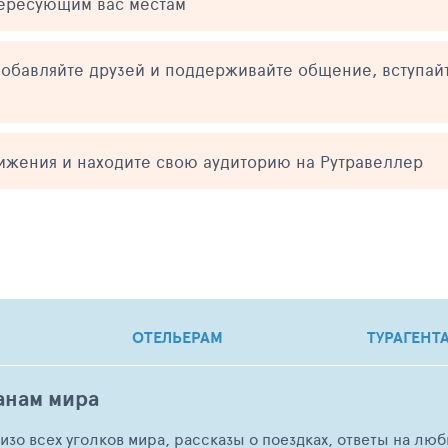
тересующим вас местам
обавляйте друзей и поддерживайте общение, вступай
тижения и находите свою аудиторию на Рутравеллер
ОТЕЛЬЕРАМ
ТУРАГЕНТ
анам мира
о изо всех уголков мира, рассказы о поездках, ответы на 