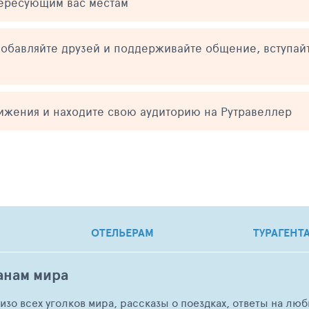
тересующим вас местам
обавляйте друзей и поддерживайте общение, вступай
тижения и находите свою аудиторию на Рутравеллер
ОТЕЛЬЕРАМ
ТУРАГЕНТ
анам мира
о изо всех уголков мира, рассказы о поездках, ответы на 