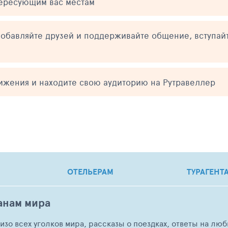
тересующим вас местам
обавляйте друзей и поддерживайте общение, вступай
тижения и находите свою аудиторию на Рутравеллер
ОТЕЛЬЕРАМ
ТУРАГЕНТ
анам мира
о изо всех уголков мира, рассказы о поездках, ответы на 