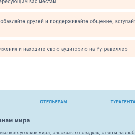
тересующим вас местам
обавляйте друзей и поддерживайте общение, вступай
тижения и находите свою аудиторию на Рутравеллер
ОТЕЛЬЕРАМ
ТУРАГЕНТ
анам мира
о изо всех уголков мира, рассказы о поездках, ответы на 