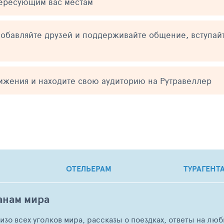
тересующим вас местам
обавляйте друзей и поддерживайте общение, вступай
тижения и находите свою аудиторию на Рутравеллер
ОТЕЛЬЕРАМ
ТУРАГЕНТ
анам мира
о изо всех уголков мира, рассказы о поездках, ответы на 