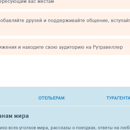
тересующим вас местам
обавляйте друзей и поддерживайте общение, вступай
тижения и находите свою аудиторию на Рутравеллер
ОТЕЛЬЕРАМ
ТУРАГЕНТ
анам мира
о изо всех уголков мира, рассказы о поездках, ответы на 