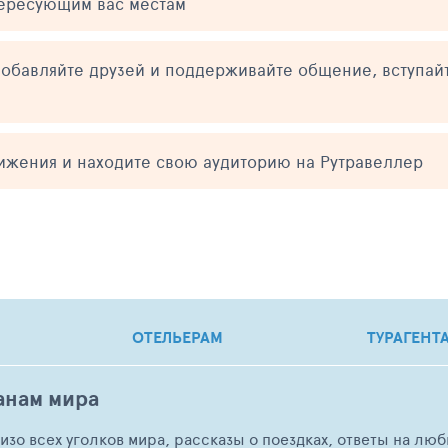
тересующим вас местам
обавляйте друзей и поддерживайте общение, вступай
тижения и находите свою аудиторию на Рутравеллер
ОТЕЛЬЕРАМ
ТУРАГЕНТ
анам мира
о изо всех уголков мира, рассказы о поездках, ответы на 