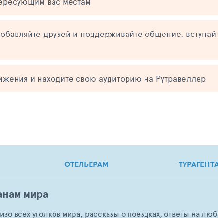
тересующим вас местам
обавляйте друзей и поддерживайте общение, вступай
тижения и находите свою аудиторию на Рутравеллер
ОТЕЛЬЕРАМ
ТУРАГЕНТ
анам мира
о изо всех уголков мира, рассказы о поездках, ответы на 