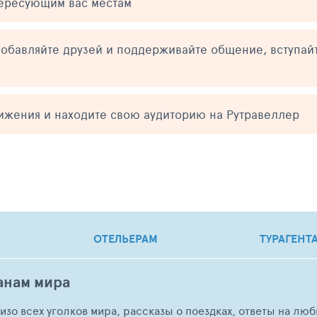
тересующим вас местам
обавляйте друзей и поддерживайте общение, вступай
тижения и находите свою аудиторию на Рутравеллер
ОТЕЛЬЕРАМ
ТУРАГЕНТ
анам мира
о изо всех уголков мира, рассказы о поездках, ответы на 