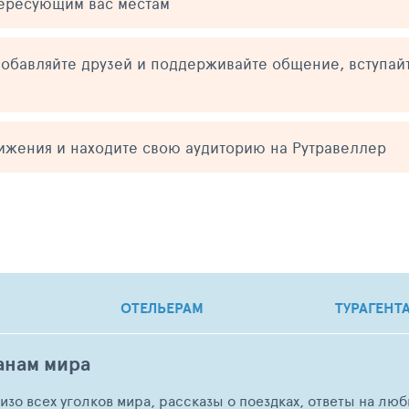
тересующим вас местам
обавляйте друзей и поддерживайте общение, вступай
тижения и находите свою аудиторию на Рутравеллер
ОТЕЛЬЕРАМ
ТУРАГЕНТ
анам мира
о изо всех уголков мира, рассказы о поездках, ответы на 