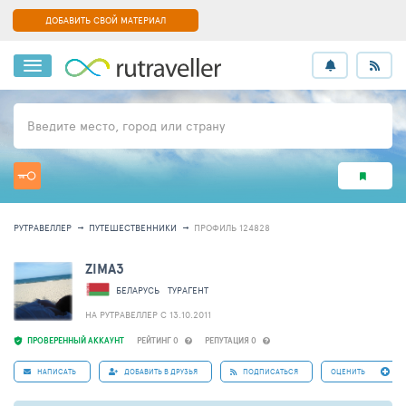
ДОБАВИТЬ СВОЙ МАТЕРИАЛ
Введите место, город или страну
РУТРАВЕЛЛЕР
ПУТЕШЕСТВЕННИКИ
ПРОФИЛЬ 124828
ZIMA3
БЕЛАРУСЬ
ТУРАГЕНТ
НА РУТРАВЕЛЛЕР C 13.10.2011
ПРОВЕРЕННЫЙ АККАУНТ
РЕЙТИНГ 0
РЕПУТАЦИЯ 0
НАПИСАТЬ
ДОБАВИТЬ В ДРУЗЬЯ
ПОДПИСАТЬСЯ
ОЦЕНИТЬ