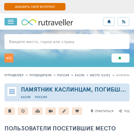
ДОБАВИТЬ СВОЙ МАТЕРИАЛ
Введите место, город или страну
РУТРАВЕЛЛЕР
ПУТЕВОДИТЕЛИ
РОССИЯ
КАСЛИ
МЕСТО 126152
ИНФОРМАЦ
ПАМЯТНИК КАСЛИНЦАМ, ПОГИБШИМ НА ФРОНТАХ ВЕЛИКОЙ ОТЕЧЕСТВЕННОЙ ВОЙНЫ
КАСЛИ
РОССИЯ
ОТМЕТИТЬСЯ
ПОДЕЛ
ПОЛЬЗОВАТЕЛИ ПОСЕТИВШИЕ МЕСТО