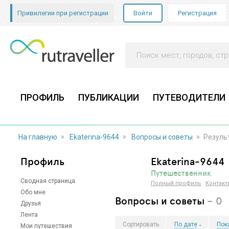
Привилегии при регистрации
Войти
Регистрация
ПРОФИЛЬ
ПУБЛИКАЦИИ
ПУТЕВОДИТЕЛИ
»
»
»
На главную
Ekaterina-9644
Вопросы и советы
Резуль
Профиль
Ekaterina-9644
Путешественник
Сводная страница
Полный профиль
Контакт
Обо мне
Вопросы и советы
–
0
Друзья
Лента
Сортировать
По дате
Пок
Мои путешествия