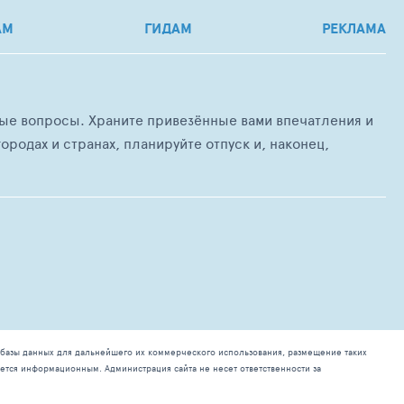
АМ
ГИДАМ
РЕКЛАМА
любые вопросы. Храните привезённые вами впечатления и
ородах и странах, планируйте отпуск и, наконец,
базы данных для дальнейшего их коммерческого использования, размещение таких
ется информационным. Администрация сайта не несет ответственности за