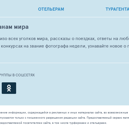
ОТЕЛЬЕРАМ
ТУРАГЕНТ
анам мира
о изо всех уголков мира, рассказы о поездках, ответы на 
 конкурсах на звание фотографа недели, узнавайте новое о г
РУППЫ В СОЦСЕТЯХ
чение информации, содержащейся в рекламных и иных материалах сайта, во всевозможные 
ускаются только с письменного разрешения редакции сайта. Предоставляемый сервис явля
редоставляемой посетителями сайта, в том числе турфирмами и отельерами.