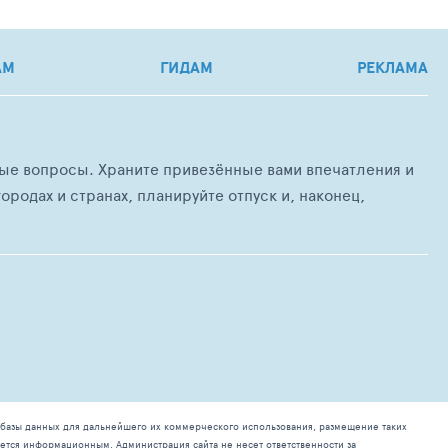
АМ
ГИДАМ
РЕКЛАМА
любые вопросы. Храните привезённые вами впечатления и
ородах и странах, планируйте отпуск и, наконец,
базы данных для дальнейшего их коммерческого использования, размещение таких
ется информационным. Администрация сайта не несет ответственности за