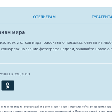
ОТЕЛЬЕРАМ
ТУРАГЕНТ
анам мира
о изо всех уголков мира, рассказы о поездках, ответы на 
 конкурсах на звание фотографа недели, узнавайте новое о г
РУППЫ В СОЦСЕТЯХ
чение информации, содержащейся в рекламных и иных материалах сайта, во всевозможные 
ускаются только с письменного разрешения редакции сайта. Предоставляемый сервис явля