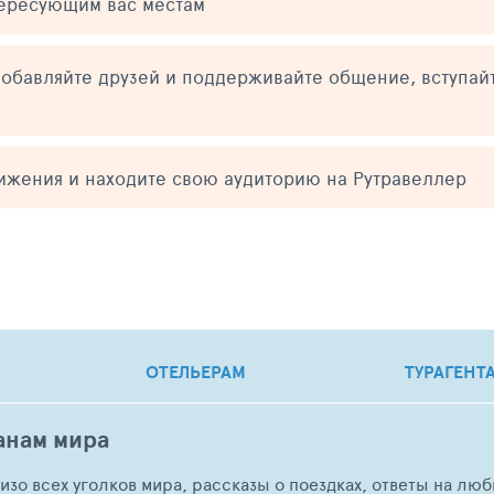
тересующим вас местам
обавляйте друзей и поддерживайте общение, вступай
тижения и находите свою аудиторию на Рутравеллер
ОТЕЛЬЕРАМ
ТУРАГЕНТ
анам мира
о изо всех уголков мира, рассказы о поездках, ответы на 