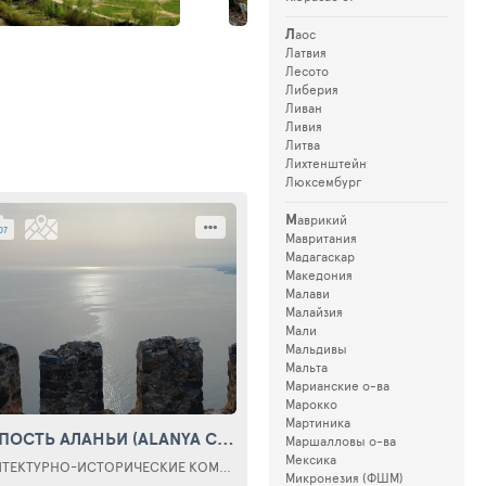
Л
аос
Латвия
Лесото
Либерия
Ливан
Ливия
Литва
Лихтенштейн
Люксембург
М
аврикий
07
Мавритания
Мадагаскар
Македония
Малави
Малайзия
Мали
Мальдивы
Мальта
Марианские о-ва
Марокко
Мартиника
ПОСТЬ АЛАНЬИ
(CHURCH OF ST. NICHOLAS)
(ALANYA CASTLE)
Маршалловы о-ва
Мексика
АРХИТЕКТУРНО-ИСТОРИЧЕСКИЕ КОМПЛЕКСЫ
Микронезия (ФШМ)