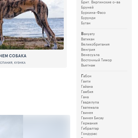
Брит. Виргинские о-ва
Бруней
Буркина-Фасо
Бурунди
Бутан
В
ануату
Ватикан
Великобритания
Венгрия
Венесуэла
 ЧЕМ СОБАКА
Восточный Тимор
ИСПАНИЯ, КУЭНКА
Вьетнам
Г
абон
Гаити
Гайана
Гамбия
Гана
Гваделупа
Гватемала
Гвинея
Гвинея Бисау
Германия
Гибралтар
Гондурас