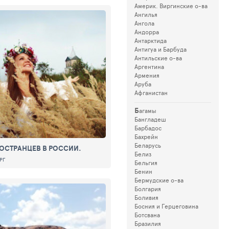
Америк. Виргинские о-ва
Ангилья
Ангола
Андорра
Антарктида
Антигуа и Барбуда
Антильские о-ва
Аргентина
Армения
Аруба
Афганистан
Б
агамы
Бангладеш
Барбадос
Бахрейн
Беларусь
НОСТРАНЦЕВ В РОССИИ.
Белиз
РГ
Бельгия
Бенин
Бермудские о-ва
Болгария
Боливия
Босния и Герцеговина
Ботсвана
Бразилия