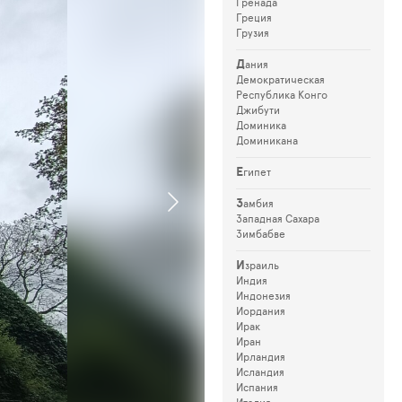
Гренада
Греция
Грузия
Д
ания
Демократическая
Республика Конго
Джибути
Доминика
Доминикана
Е
гипет
З
амбия
Западная Сахара
Зимбабве
И
зраиль
Индия
Индонезия
Иордания
Ирак
Иран
Ирландия
Исландия
Испания