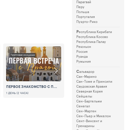
Парагвай
Перу
Польша
Португалия
Пуэрто-Рико
Р
еспублика Кирибати
Республика Косово
Республика Палау
Реюньон
Россия
Руанда
Румыния
С
альвадор
Сан-Марино
Сан-Томе и Принсипи
ПЕРВОЕ ЗНАКОМСТВО С ПРАГОЙ
Саудовская Аравия
VIP РЕЛАКС-КРУИЗ (ГРУППА ДО 12 ЧЕЛОВЕК) ИЗ БЕЛЕКА И АНТАЛИИ
Северная Корея
1 ДЕНЬ (2 ЧАСА)
1 ДЕНЬ (4 ЧАСА)
59 $
Сейшелы
Сен-Бартельми
Сенегал
Сен-Мартен
Сен-Пьер и Микелон
Сент-Винсент и
Гренадины