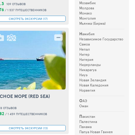
Мозамбик
.3
109 ОТЗЫВОВ
Молдова
76
/
1 537 ПУТЕШЕСТВЕННИКОВ
Монако
Монголия
СМОТРЕТЬ ЭКСКУРСИИ (17)
Мьянма (Бирма)
Н
амибия
0
Независимое Государство
Самоа
Непал
Нигер
Нигерия
Нидерланды
Никарагуа
Ниуэ
Новая Зеландия
Новая Каледония
Норвегия
АСНОЕ МОРЕ
(RED SEA)
О
АЭ
Оман
78 ОТЗЫВОВ
82
/
1 459 ПУТЕШЕСТВЕННИКОВ
П
акистан
Палестина
Панама
СМОТРЕТЬ ЭКСКУРСИИ (13)
Папуа Новая Гвинея