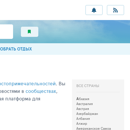
ОБРАТЬ ОТДЫХ
остопримечательностей
. Вы
ВСЕ СТРАНЫ
новостями в
сообществах
,
ая платформа для
А
бхазия
Австралия
Австрия
Азербайджан
Албания
Алжир
Американское Самоа