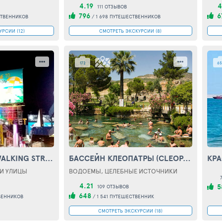
4.19
4
111 ОТЗЫВОВ
796
6
СТВЕННИКОВ
/
1 698 ПУТЕШЕСТВЕННИКОВ
РСИИ (12)
СМОТРЕТЬ ЭКСКУРСИИ (8)
172
65
ALKING STREET)
БАССЕЙН КЛЕОПАТРЫ
(CLEOPATRA POOLS)
КР
И УЛИЦЫ
ВОДОЕМЫ, ЦЕЛЕБНЫЕ ИСТОЧНИКИ
4.21
5
109 ОТЗЫВОВ
648
ВЕННИКОВ
/
1 541 ПУТЕШЕСТВЕННИК
СМОТРЕТЬ ЭКСКУРСИИ (18)