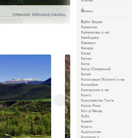
Италия
Й
емен
SCLAUENI
ГЕРМАНИЯ
,
РЕЙНЛАНД-ПФАЛЬЦ
13.07.2026 - 19.07.2026
К
або-Верде
Казахстан
Каймановы о-ва
Камбоджа
Камерун
Канада
Катар
Кения
Кипр
Кипр (Северный)
Китай
Кокосовые (Килинг) о-ва
Колумбия
Коморские о-ва
Конго
Королевство Тонга
Коста-Рика
Кот-д’Ивуар
Куба
Кувейт
Кука о.
Кыргызстан
Кюрасао о.