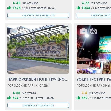
4.48
4.22
310 ОТЗЫВОВ
139 ОТЗЫВОВ
1 323
1 034
/
2 294 ПУТЕШЕСТВЕННИКА
/
1 967 ПУТЕШЕ
СМОТРЕТЬ ЭКСКУРСИИ (27)
СМОТРЕТЬ ЭКСКУ
1 615
318
ПАРК ОРХИДЕЙ НОНГ НУЧ
(NONG NOOCH TROPICAL GARDEN)
УОКИНГ-СТРИТ
(W
ГОРОДСКИЕ ПАРКИ, САДЫ
ГОРОДСКИЕ РАЙОНЫ 
4.55
3.4
163 ОТЗЫВА
129 ОТЗЫВОВ
694
559
/
1 257 ПУТЕШЕСТВЕННИКОВ
/
1 640 ПУТЕШЕСТ
СМОТРЕТЬ ЭКСКУРСИИ (3)