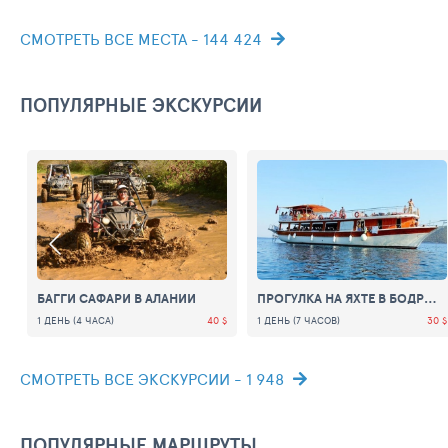
СМОТРЕТЬ ВСЕ МЕСТА - 144 424
ПОПУЛЯРНЫЕ ЭКСКУРСИИ
БАГГИ САФАРИ В АЛАНИИ
ПРОГУЛКА НА ЯХТЕ В БОДРУМЕ "ВСЕ ВКЛЮЧЕНО"
 $
1 ДЕНЬ (4 ЧАСА)
40 $
1 ДЕНЬ (7 ЧАСОВ)
30 $
СМОТРЕТЬ ВСЕ ЭКСКУРСИИ - 1 948
ПОПУЛЯРНЫЕ МАРШРУТЫ