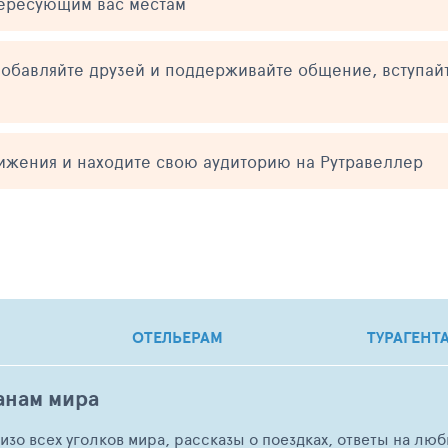
тересующим вас местам
обавляйте друзей и поддерживайте общение, вступай
тижения и находите свою аудиторию на Рутравеллер
ОТЕЛЬЕРАМ
ТУРАГЕНТ
анам мира
о изо всех уголков мира, рассказы о поездках, ответы на 