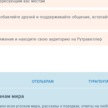
тересующим вас местам
обавляйте друзей и поддерживайте общение, вступай
тижения и находите свою аудиторию на Рутравеллер
ОТЕЛЬЕРАМ
ТУРАГЕНТ
анам мира
о изо всех уголков мира, рассказы о поездках, ответы на 