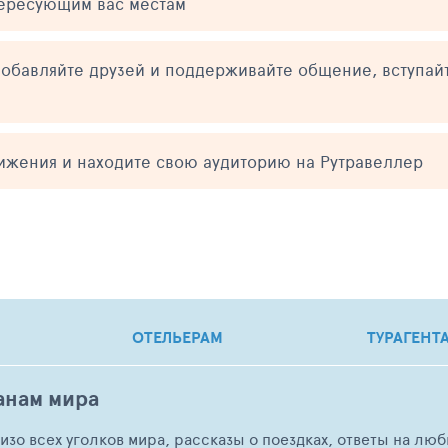
тересующим вас местам
обавляйте друзей и поддерживайте общение, вступай
тижения и находите свою аудиторию на Рутравеллер
ОТЕЛЬЕРАМ
ТУРАГЕНТ
анам мира
о изо всех уголков мира, рассказы о поездках, ответы на 