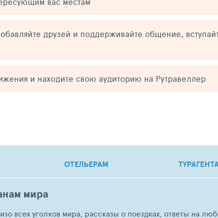
тересующим вас местам
обавляйте друзей и поддерживайте общение, вступай
тижения и находите свою аудиторию на Рутравеллер
ОТЕЛЬЕРАМ
ТУРАГЕНТ
анам мира
о изо всех уголков мира, рассказы о поездках, ответы на 