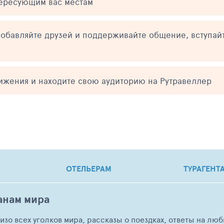
тересующим вас местам
обавляйте друзей и поддерживайте общение, вступай
тижения и находите свою аудиторию на Рутравеллер
ОТЕЛЬЕРАМ
ТУРАГЕНТ
анам мира
о изо всех уголков мира, рассказы о поездках, ответы на 