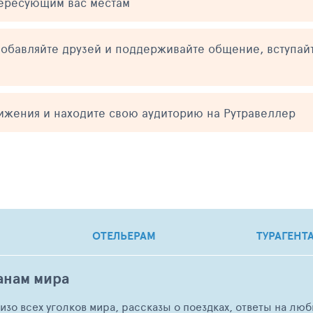
тересующим вас местам
обавляйте друзей и поддерживайте общение, вступай
тижения и находите свою аудиторию на Рутравеллер
ОТЕЛЬЕРАМ
ТУРАГЕНТ
анам мира
о изо всех уголков мира, рассказы о поездках, ответы на 