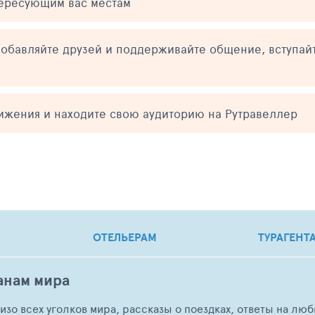
тересующим вас местам
обавляйте друзей и поддерживайте общение, вступай
тижения и находите свою аудиторию на Рутравеллер
ОТЕЛЬЕРАМ
ТУРАГЕНТ
анам мира
о изо всех уголков мира, рассказы о поездках, ответы на 