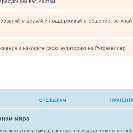
тересующим вас местам
обавляйте друзей и поддерживайте общение, вступай
тижения и находите свою аудиторию на Рутравеллер
ОТЕЛЬЕРАМ
ТУРАГЕНТ
анам мира
о изо всех уголков мира, рассказы о поездках, ответы на 