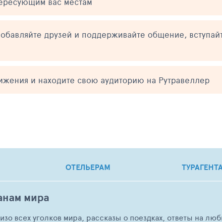
тересующим вас местам
обавляйте друзей и поддерживайте общение, вступай
тижения и находите свою аудиторию на Рутравеллер
ОТЕЛЬЕРАМ
ТУРАГЕНТ
анам мира
о изо всех уголков мира, рассказы о поездках, ответы на 