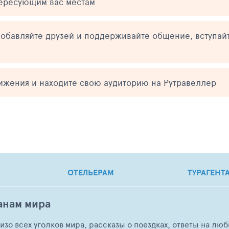
тересующим вас местам
обавляйте друзей и поддерживайте общение, вступай
тижения и находите свою аудиторию на Рутравеллер
ОТЕЛЬЕРАМ
ТУРАГЕНТ
анам мира
о изо всех уголков мира, рассказы о поездках, ответы на 