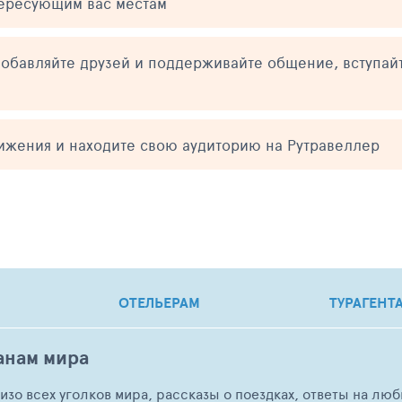
тересующим вас местам
обавляйте друзей и поддерживайте общение, вступай
тижения и находите свою аудиторию на Рутравеллер
ОТЕЛЬЕРАМ
ТУРАГЕНТ
анам мира
о изо всех уголков мира, рассказы о поездках, ответы на 