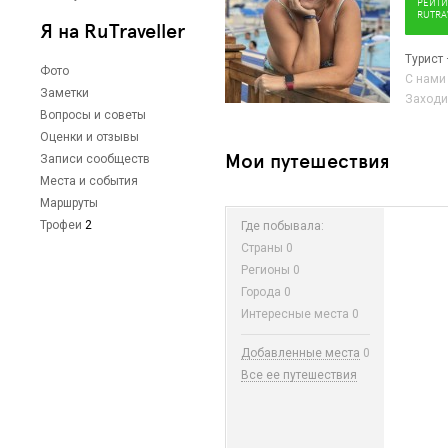
РЕЙТИ
RUTRA
Я на RuTraveller
Турист
Фото
С нами
Заметки
Заходи
Вопросы и советы
Оценки и отзывы
Мои путешествия
Записи сообществ
Места и события
Маршруты
Трофеи
2
Где побывала:
Страны
0
Регионы
0
Города
0
Интересные места
0
Добавленные места
0
Все ее путешествия