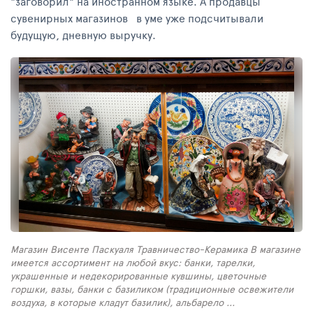
"заговорил" на иностранном языке. А продавцы
сувенирных магазинов в уме уже подсчитывали
будущую, дневную выручку.
Магазин Висенте Паскуаля Травничество-Керамика В магазине
имеется ассортимент на любой вкус: банки, тарелки,
украшенные и недекорированные кувшины, цветочные
горшки, вазы, банки с базиликом (традиционные освежители
воздуха, в которые кладут базилик), альбарело ...