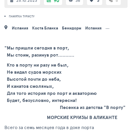
90
25.10.2023
36
3
5
ПАМЯТКА ТУРИСТУ
Испания
Коста Бланка
Бенидорм
Испания
Валенсия
И
"Мы пришли сегодня в порт,
Мы стоим, разинув рот...........
Кто в порту ни разу не был,
Не видал судов морских
Высотой почти до неба,
И канатов смоляных,
Для того история про порт и акваторию
Будет, безусловно, интересна!
Песенкa из детства "В порту"
МОРСКИЕ КРУИЗЫ В АЛИКАНТЕ
Всего за семь месяцев года в доке порта