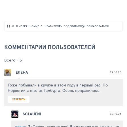
0
В ИЗБРАННОМ
3
НРАВИТСЯ
ПОДЕЛИТЬСЯ
ПОЖАЛОВАТЬСЯ
КОММЕНТАРИИ ПОЛЬЗОВАТЕЛЕЙ
Всего -
5
ЕЛЕНА
29.10.23
Тоже побывали в круизе в этом году в первый раз. По
Норвегии с msc из Гамбурга. Очень понравилось.
ОТВЕТИТЬ
SCLAUENI
30.10.23
елена
, ЗдОрово, рада за вас! Я смотрела эти круизы, но