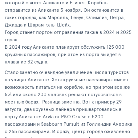
который свяжет Аликанте и Египет. Корабль
отправится из Аликанте 5 ноября. Он остановится в
таких городах, как Марсель, Генуя, Олимпия, Петра,
Джидда и Шарам-эль-Шейх.
Город станет портом отправления также в 2024 и 2025
годах.
В 2024 году Аликанте планирует обслужить 125 000
круизных пассажиров, при этом из порта выйдет в
плавание 32 судна.
Стало заметно очевидное увеличение числа туристов
на улицах Аликанте. Xотя круизные пассажиры имеют
возможность питаться на корабле, но при этом все же
5% или около 200 человек решают потусоваться в
местных барах. Pазница заметна. Вот к примеру 29
августа, два круизных лайнера пришвартовались в
порту Аликанте: Arvia от P&O Cruise с 5200
пассажирами и Seabourn Pursuit из Голландии Америка
с 265 пассажирами. И сразу, центр города оживленно