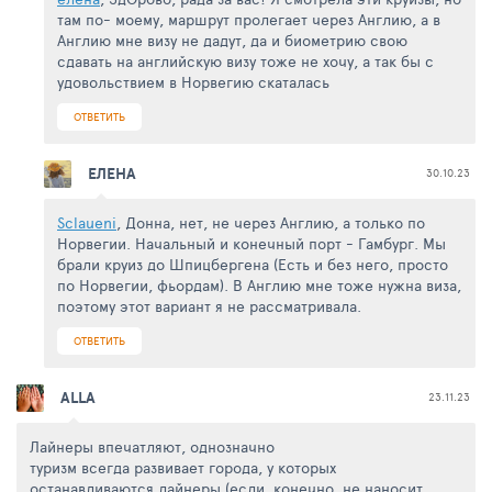
там по- моему, маршрут пролегает через Англию, а в
Англию мне визу не дадут, да и биометрию свою
сдавать на английскую визу тоже не хочу, а так бы с
удовольствием в Норвегию скаталась
ОТВЕТИТЬ
ЕЛЕНА
30.10.23
Sclaueni
, Донна, нет, не через Англию, а только по
Норвегии. Начальный и конечный порт - Гамбург. Мы
брали круиз до Шпицбергена (Есть и без него, просто
по Норвегии, фьордам). В Англию мне тоже нужна виза,
поэтому этот вариант я не рассматривала.
ОТВЕТИТЬ
ALLA
23.11.23
Лайнеры впечатляют, однозначно
туризм всегда развивает города, у которых
останавливаются лайнеры (если, конечно, не наносит