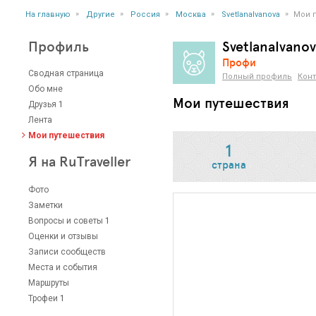
»
»
»
»
»
На главную
Другие
Россия
Москва
SvetlanaIvanova
Мои 
Профиль
SvetlanaIvano
Профи
Сводная страница
Полный профиль
Конт
Обо мне
Мои путешествия
Друзья
1
Лента
Мои путешествия
1
Я на RuTraveller
страна
Фото
Заметки
Вопросы и советы
1
Оценки и отзывы
Записи сообществ
Места и события
Маршруты
Трофеи
1