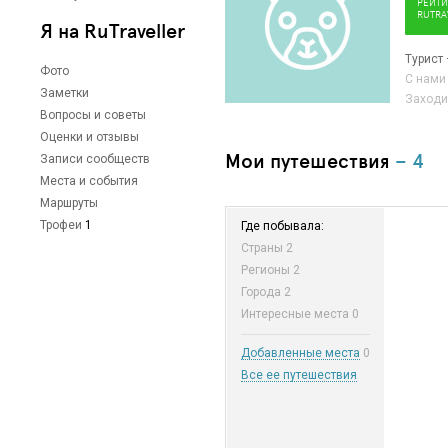
РЕЙТИ
RUTRA
Я на RuTraveller
Турист
Фото
С нами
Заметки
Заходи
Вопросы и советы
Оценки и отзывы
Мои путешествия
– 4
Записи сообществ
Места и события
Маршруты
Трофеи
1
Где побывала:
Страны
2
Регионы
2
Города
2
Интересные места
0
Добавленные места
0
Все ее путешествия