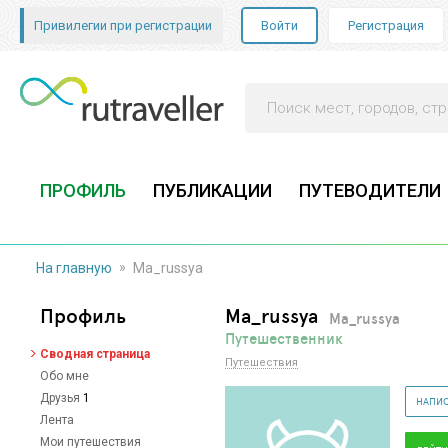
Привилегии при регистрации
Войти
Регистрация
ПРОФИЛЬ
ПУБЛИКАЦИИ
ПУТЕВОДИТЕЛИ
»
На главную
Ma_russya
Профиль
Ma_russya
Ma_russya
Путешественник
Сводная страница
Путешествия
Обо мне
Друзья
1
НАПИС
Лента
Мои путешествия