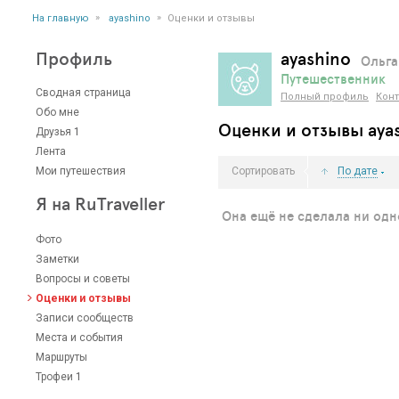
»
»
На главную
ayashino
Оценки и отзывы
Профиль
ayashino
Ольга
Путешественник
Сводная страница
Полный профиль
Конт
Обо мне
Оценки и отзывы aya
Друзья
1
Лента
Мои путешествия
Сортировать
По дате
Я на RuTraveller
Она ещё не сделала ни одн
Фото
Заметки
Вопросы и советы
Оценки и отзывы
Записи сообществ
Места и события
Маршруты
Трофеи
1