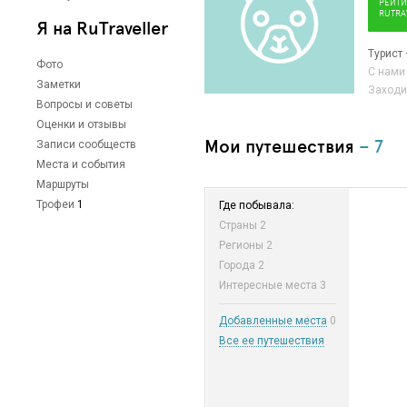
РЕЙТИ
RUTRA
Я на RuTraveller
Турист
Фото
С нами
Заметки
Заходи
Вопросы и советы
Оценки и отзывы
Мои путешествия
– 7
Записи сообществ
Места и события
Маршруты
Трофеи
1
Где побывала:
Страны
2
Регионы
2
Города
2
Интересные места
3
Добавленные места
0
Все ее путешествия