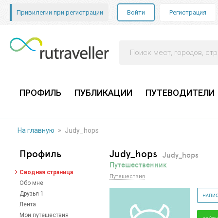
Привилегии при регистрации
Войти
Регистрация
ПРОФИЛЬ
ПУБЛИКАЦИИ
ПУТЕВОДИТЕЛИ
»
На главную
Judy_hops
Профиль
Judy_hops
Judy_hops
Путешественник
Сводная страница
Путешествия
Обо мне
Друзья
1
НАПИС
Лента
Мои путешествия