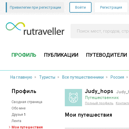
Привилегии при регистрации
Войти
Регистрация
ПРОФИЛЬ
ПУБЛИКАЦИИ
ПУТЕВОДИТЕЛИ
»
»
»
»
На главную
Туристы
Все путешественники
Россия
Профиль
Judy_hops
Judy_
Путешественник
Сводная страница
Полный профиль
Контакт
Обо мне
Мои путешествия
Друзья
1
Лента
Мои путешествия