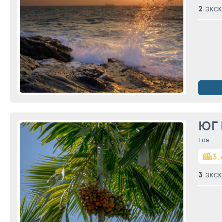
2
ЭКСК
ЮГ 
Гоа
3.
3
ЭКСК