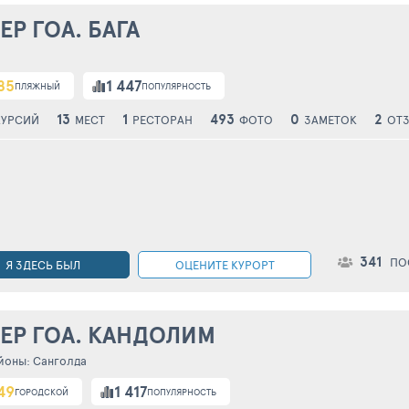
ЕР ГОА. БАГА
85
1 447
ПЛЯЖНЫЙ
ПОПУЛЯРНОСТЬ
13
1
493
0
2
КУРСИЙ
МЕСТ
РЕСТОРАН
ФОТО
ЗАМЕТОК
ОТ
341
ПО
Я ЗДЕСЬ БЫЛ
ОЦЕНИТЕ КУРОРТ
ЕР ГОА. КАНДОЛИМ
йоны:
Санголда
49
1 417
ГОРОДСКОЙ
ПОПУЛЯРНОСТЬ