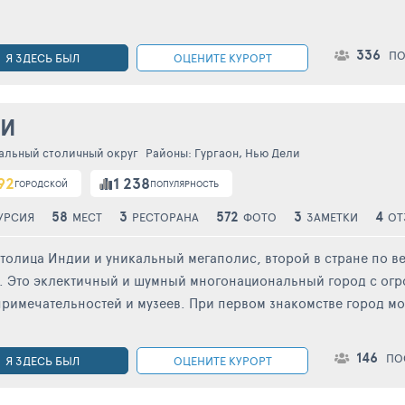
336
ПО
Я ЗДЕСЬ БЫЛ
ОЦЕНИТЕ КУРОРТ
ЛИ
альный столичный округ
Районы:
Гургаон
,
Нью Дели
92
1 238
ГОРОДСКОЙ
ПОПУЛЯРНОСТЬ
58
3
572
3
4
УРСИЯ
МЕСТ
РЕСТОРАНА
ФОТО
ЗАМЕТКИ
ОТ
толица Индии и уникальный мегаполис, второй в стране по ве
. Это эклектичный и шумный многонациональный город с ог
римечательностей и музеев. При первом знакомстве город мож
146
ПО
Я ЗДЕСЬ БЫЛ
ОЦЕНИТЕ КУРОРТ