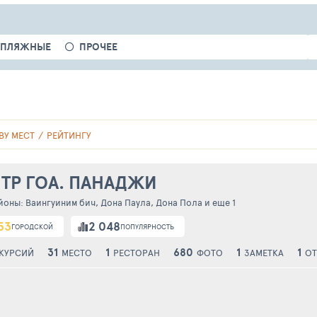
ПЛЯЖНЫЕ
ПРОЧЕЕ
ВУ МЕСТ
РЕЙТИНГУ
ТР ГОА. ПАНАДЖИ
йоны:
Ваингуиним бич
,
Дона Паула
,
Дона Пола
и еще 1
53
2 048
ГОРОДСКОЙ
ПОПУЛЯРНОСТЬ
31
1
680
1
1
КУРСИЙ
МЕСТО
РЕСТОРАН
ФОТО
ЗАМЕТКА
О