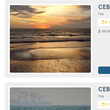
СЕВ
Гоа
3.
2
ЭКСК
СЕВ
Гоа
3.