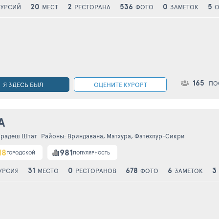
20
2
536
0
5
КУРСИЙ
МЕСТ
РЕСТОРАНА
ФОТО
ЗАМЕТОК
О
165
ПО
Я ЗДЕСЬ БЫЛ
ОЦЕНИТЕ КУРОРТ
А
Прадеш Штат
Районы:
Вриндавана
,
Матхура
,
Фатехпур-Сикри
18
981
ГОРОДСКОЙ
ПОПУЛЯРНОСТЬ
31
0
678
6
3
УРСИЯ
МЕСТО
РЕСТОРАНОВ
ФОТО
ЗАМЕТОК