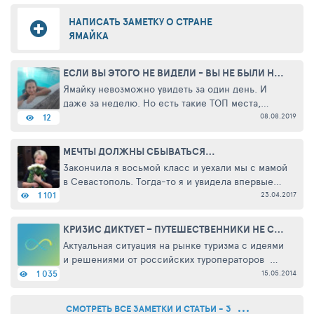
НАПИСАТЬ ЗАМЕТКУ О СТРАНЕ
ЯМАЙКА
ЕСЛИ ВЫ ЭТОГО НЕ ВИДЕЛИ - ВЫ НЕ БЫЛИ НА ЯМАЙКЕ!
Ямайку невозможно увидеть за один день. И
даже за неделю. Но есть такие ТОП места,
которые нельзя не посмотреть, если вы на
08.08.2019
12
Ямайке. Самое крутое место на острове - это
заповедник колибри! Их у ...
МЕЧТЫ ДОЛЖНЫ СБЫВАТЬСЯ…
Закончила я восьмой класс и уехали мы с мамой
в Севастополь. Тогда-то я и увидела впервые
огромный белоснежный корабль. Я, как
23.04.2017
1 101
заворожённая, смотрела на него и не могла
оторваться. Тогда ...
КРИЗИС ДИКТУЕТ – ПУТЕШЕСТВЕННИКИ НЕ СДАЮТСЯ!
Актуальная ситуация на рынке туризма с идеями
и решениями от российских туроператоров
2014 туристический год начался с
15.05.2014
1 035
экономической суматохи. Курсы доллара и евро
предвещают повышение цен на туры. ...
СМОТРЕТЬ ВСЕ ЗАМЕТКИ И СТАТЬИ - 3