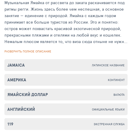
Музыкальная Ямайка от рассвета до заката раскачивается под
ритмы регги. Жизнь здесь более чем неспешная, а основное
занятие — единение с природой. Ямайка с каждым годом
принимает все больше туристов из России. Это и понятно:
остров может похвастать красивой экзотической природой,
прекрасными пляжами и отелями на любой вкус и кошелек.
Немалым плюсом является то, что виза сюда отныне не нужна.
Ямайка - солнечная страна, родина неспешных ритмов регги и
РАЗВЕРНУТЬ ПОЛНОЕ ОПИСАНИЕ
свободного от всяких предрассудков Боба Марли. Многие
мечтают жить на этом острове, конечно, ведь такое
JAMAICA
ЛАТИНСКОЕ НАЗВАНИЕ
ощущение, что здесь никто не работает, а все только нежатся
на песчаных пляжах и жарком тропическом солнце. Каждый
АМЕРИКА
уголок Ямайки украшен яркой растительностью, среди
КОНТИНЕНТ
которой обитают самые невероятные животные. Закат здесь
провожают с музыкой, да и рассвет встречают
ЯМАЙСКИЙ ДОЛЛАР
ВАЛЮТА
непрекращающимися шумными вечеринками, где ямайский
ром льется рекой. Круглый год на Ямайке стоит хорошая
АНГЛИЙСКИЙ
ОФИЦИАЛЬНЫЕ ЯЗЫКИ
погода, а в период с декабря по апрель она просто
великолепная. Остальное время года опрометчиво называется
119
ЭКСТРЕННАЯ СЛУЖБА
сезоном дождей, а заключается он в непродолжительных