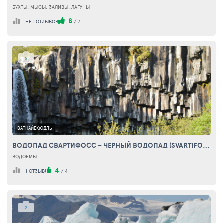
БУХТЫ, МЫСЫ, ЗАЛИВЫ, ЛАГУНЫ
8
НЕТ ОТЗЫВОВ
/
7
5
ВАТНАЙЁКЮДЛЬ
ВОДОПАД СВАРТИФОСС – ЧЕРНЫЙ ВОДОПАД (SVARTIFOSS WATERFALL - BLACK FALLS)
ВОДОЕМЫ
4
1 ОТЗЫВ
/
4
2