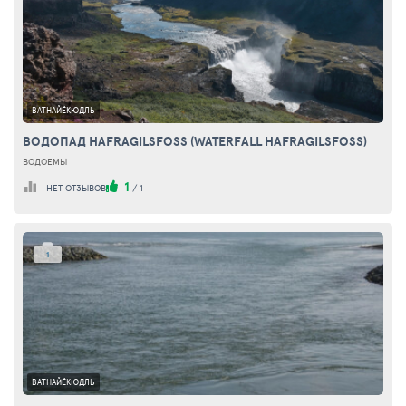
ВАТНАЙЁКЮДЛЬ
ВОДОПАД HAFRAGILSFOSS (WATERFALL HAFRAGILSFOSS)
ВОДОЕМЫ
1
НЕТ ОТЗЫВОВ
/
1
1
ВАТНАЙЁКЮДЛЬ