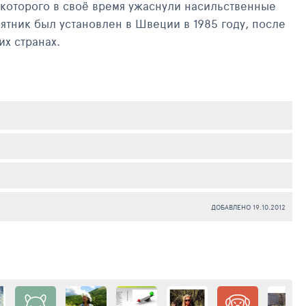
которого в своё время ужаснули насильственные
ятник был установлен в Швеции в 1985 году, после
х странах.
но узлом и явно неспособно произвести выстрел.
1993 года скульптура "Нет насилию" стала
ремены и борьбу с проявлениями насилия.
ДОБАВЛЕНО 19.10.2012