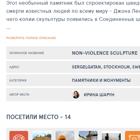
Этот необычный памятник был спроектирован швед
смерти известных людей по всему миру - Джона Лен
чего копии скульптуры появились в Соединенных шт
"Нет насилию" представляет собой огромную бронз
РАЗВЕРНУТЬ ПОЛНОЕ ОПИСАНИЕ
Скульптура выполнена очень детально, а её мораль
официальным символом одноименной благотворител
NON-VIOLENCE SCULPTURE
ЛАТИНСКОЕ НАЗВАНИЕ
SERGELGATAN, STOCKHOLM, SW
АДРЕС
ПАМЯТНИКИ И МОНУМЕНТЫ
КАТЕГОРИЯ
ИРИНА ШАРУН
АВТОР МЕСТА
ПОСЕТИЛИ МЕСТО - 14