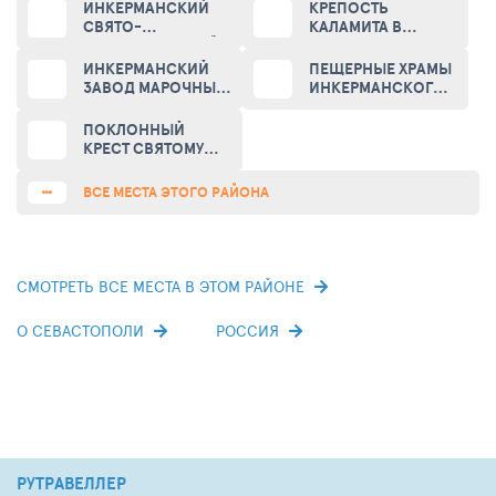
ИНКЕРМАНСКИЙ
КРЕПОСТЬ
СВЯТО-
КАЛАМИТА В
КЛИМЕНТОВСКИЙ
ИНКЕРМАНЕ
ПЕЩЕРНЫЙ
(KALAMITA
ИНКЕРМАНСКИЙ
ПЕЩЕРНЫЕ ХРАМЫ
МУЖСКОЙ
FORTRESS,
ЗАВОД МАРОЧНЫХ
ИНКЕРМАНСКОГО
МОНАСТЫРЬ (ST.
INKERMAN)
ВИН (INKERMAN
СВЯТО-
CLEMENT INKERMAN
WINERY)
КЛИМЕНТОВСКОГО
ПОКЛОННЫЙ
CAVE MONASTERY)
МОНАСТЫРЯ
КРЕСТ СВЯТОМУ
КЛИМЕНТУ
ВСЕ МЕСТА ЭТОГО РАЙОНА
СМОТРЕТЬ ВСЕ МЕСТА В ЭТОМ РАЙОНЕ
О СЕВАСТОПОЛИ
РОССИЯ
РУТРАВЕЛЛЕР