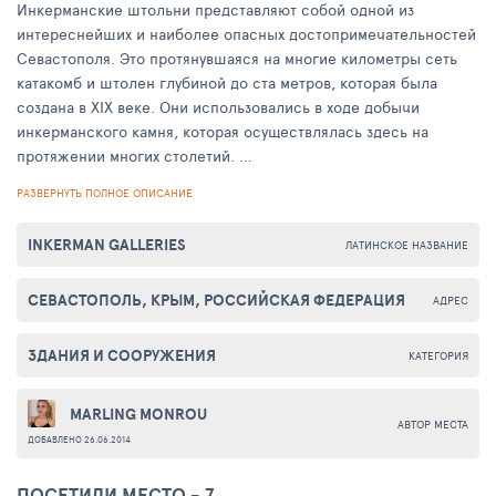
Инкерманские штольни представляют собой одной из
интереснейших и наиболее опасных достопримечательностей
Севастополя. Это протянувшаяся на многие километры сеть
катакомб и штолен глубиной до ста метров, которая была
создана в XIX веке. Они использовались в ходе добычи
инкерманского камня, которая осуществлялась здесь на
протяжении многих столетий.
РАЗВЕРНУТЬ ПОЛНОЕ ОПИСАНИЕ
Название "Шампаны" появилось в связи с тем, что в штольнях
располагался склад шампанских вин, а в годы Великой
INKERMAN GALLERIES
ЛАТИНСКОЕ НАЗВАНИЕ
Отечественной войны в них разместились склады
боеприпасов и мастерские по сборке снарядов, гранат и мин.
СЕВАСТОПОЛЬ, КРЫМ, РОССИЙСКАЯ ФЕДЕРАЦИЯ
Здесь же находился госпиталь на 3 тысячи мест и даже
АДРЕС
детские образовательные усреждения. После того, как
советские войска отступили из Севастополя часть штолен
ЗДАНИЯ И СООРУЖЕНИЯ
КАТЕГОРИЯ
была взорвана, однако детонация произошла не полностью и
до сих пор под завалами остаются тысячи тонн боеприпасов.
MARLING MONROU
Спуск в штольни категорически запрещен, поскольку это
АВТОР МЕСТА
ДОБАВЛЕНО 26.06.2014
опасно для жизни.
ПОСЕТИЛИ МЕСТО - 7