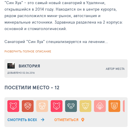
"Син Хуа" - это самый новый санаторий в Удалянчи,
открывшийся в 2014 году. Находится он в центре курорта,
рядом расположился мини-рынок, автостанция и
минеральные источники. Здравница разделена на 2 корпуса:
основной и стоматологический.
Санаторий "Син Хуа" специализируется на лечении
заболеваний желудочно-кишечного тракта, нервной, опорно-
РАЗВЕРНУТЬ ПОЛНОЕ ОПИСАНИЕ
двигательной, зрительной и моче-половой системы.
ВИКТОРИЯ
Главные методы лечения связаны с целебными свойствами
АВТОР МЕСТА
окружающей природы: питье уникальной воды (обогащенной
ДОБАВЛЕНО 02.06.2016
50-ю микроэлементами), минеральные ванны, промывания
ПОСЕТИЛИ МЕСТО - 12
организма, лечение травами и специальными грязями - все
это доступно здесь.
Применяются также методы традиционной китайской
медицины: иглоукалывания, массажи, прижигания и прочее.
СМОТРЕТЬ ВСЕХ
ОТМЕТИТЬСЯ
Для проживания предлагаются двухместные или трёхместные