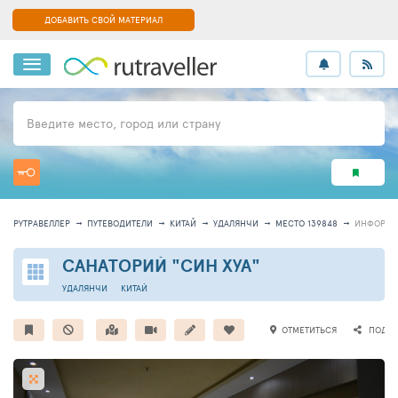
ДОБАВИТЬ СВОЙ МАТЕРИАЛ
Введите место, город или страну
РУТРАВЕЛЛЕР
ПУТЕВОДИТЕЛИ
КИТАЙ
УДАЛЯНЧИ
МЕСТО 139848
ИНФОРМА
САНАТОРИЙ "СИН ХУА"
УДАЛЯНЧИ
КИТАЙ
ОТМЕТИТЬСЯ
ПОДЕЛ