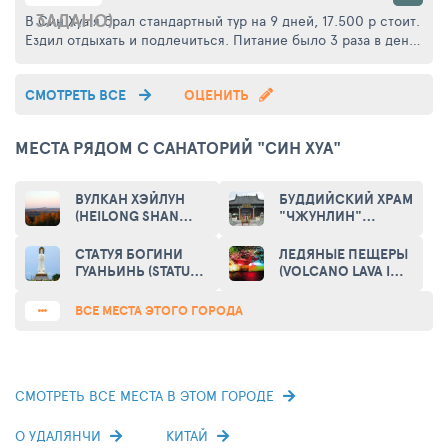
хорошим, появилась легкость в организме. Я довольная, тур
ЗАДАНО)
В Син Хуа я брал стандартный тур на 9 дней, 17.500 р стоит.
обошелся в 21.400 рублей, за лечение отдельно платила
Ездил отдыхать и подлечиться. Питание было 3 раза в день,
19.000 рублей.
кормили хорошо, развлекательная программа нормальная,
интересные экскурсии. Из процедур сходил на массажи и
СМОТРЕТЬ ВСЕ
ОЦЕНИТЬ
иголки, беспокоили позвоночные боли. После процедур
чувствую себя обновленным, ничего не болит, свободно
двигаюсь, в общем отдых и лечение удались.
МЕСТА РЯДОМ С САНАТОРИЙ "СИН ХУА"
ВУЛКАН ХЭЙЛУН
БУДДИЙСКИЙ ХРАМ
(HEILONG SHAN
"ЧЖУНЛИН"
VOLCANO)
(ZHONGLING
TEMPLE)
СТАТУЯ БОГИНИ
ЛЕДЯНЫЕ ПЕЩЕРЫ
ГУАНЬИНЬ (STATUE
(VOLCANO LAVA ICE
OF THE GODDESS
CAVERN)
OF GUANYIN)
ВСЕ МЕСТА ЭТОГО ГОРОДА
СМОТРЕТЬ ВСЕ МЕСТА В ЭТОМ ГОРОДЕ
О УДАЛЯНЧИ
КИТАЙ