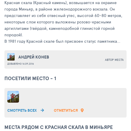
Красная скала (Красный камень), возвышается на окраине
города Миньяр, в районе железнодорожного вокзала. Он
представляет из себя отвесный утес, высотой 60-80 метров,
некоторые слои которого выложены розово-красными
аргиллитами (твёрдой, камнеподобной глинистой горной
породой).
В 1981 году Красной скале был присвоен статус памятника
природы областного значения. Помимо этого на 40 гектаров
вокруг местность находится под охраной, так как имеет
АНДРЕЙ КОНЕВ
АВТОР МЕСТА
важность для научно-познавательных изысканий.
ДОБАВЛЕНО 14.09.2016
ПОСЕТИЛИ МЕСТО - 1
СМОТРЕТЬ ВСЕХ
ОТМЕТИТЬСЯ
МЕСТА РЯДОМ С КРАСНАЯ СКАЛА В МИНЬЯРЕ