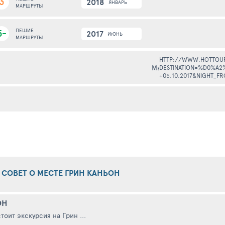
3
2018
ЯНВАРЬ
МАРШРУТЫ
5-
ПЕШИЕ
2017
ИЮНЬ
МАРШРУТЫ
HTTP://WWW.HOTTOU
Мы в этом году отдыха
DESTINATION=%D0%A2
+05.10.2017&NIGHT_F
 СОВЕТ О МЕСТЕ ГРИН КАНЬОН
ОН
оит экскурсия на Грин ...