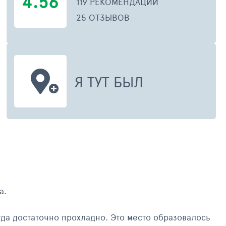
4.56
119 РЕКОМЕНДАЦИЙ
25 ОТЗЫВОВ
Я ТУТ БЫЛ
СЕНТЯБРЬ 2013
СЕНТЯ
а.
очно прохладно. Это место образовалось