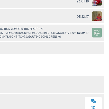
23.01.18
05.12.17
RSFROMMOSCOW.RU/SEARCH/?
ли в Турции по горящей путевке, брали вот здесь
14.09.17
%D1%83%D1%80%D1%86%D0%B8%D1%8F&DATES=28.09.2017+-
ROM=7&NIGHT_TO=7&ADULTS=2&CHILDRENS=0
10