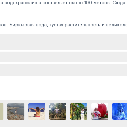
на водохранилища составляет около 100 метров. Сюда
тов. Бирюзовая вода, густая растительность и велик
ь или просто полюбоваться сказочной красотой каньо