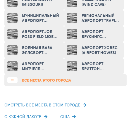
палеонтологическим заповедником.
(MISSOURI)
(WIND CAVE)
Туристы любят "Дурные земли" за их удивительную
МУНИЦИПАЛЬНЫЙ
РЕГИОНАЛЬНЫЙ
живописность, причудливые сочетания окрашенных в
АЭРОПОРТ
АЭРОПОРТ "RAPID
«МЭДИСОН»
CITY" (RAPID CITY
пестрые цвета песчаников и глин, диковинные формы
(MADISON
REGIONAL AIRPORT)
АЭРОПОРТ JOE
АЭРОПОРТ
рельефа и наскальные рисунки.
MUNICIPAL
FOSS FIELD (JOE
БРУКИНГС
AIRPORT)
FOSS FIELD
РЕДЖИНАЛ
AIRPORT)
(AIRPORT
ВОЕННАЯ БАЗА
АЭРОПОРТ ХОВЕС
BROOKINGS
ЭЛЛСВОРТ
(AIRPORT HOWES)
REGIONAL)
(ELLSWORTH AIR
FORCE BASE)
АЭРОПОРТ
АЭРОПОРТ
МИТЧЕЛЛ
БРИТТОН
МАНИСИПЭЛ
МАНИСИПЭЛ
(MITCHELL
(BRITTON
ВСЕ МЕСТА ЭТОГО ГОРОДА
MUNICIPAL
MUNICIPAL
AIRPORT)
AIRPORT)
СМОТРЕТЬ ВСЕ МЕСТА В ЭТОМ ГОРОДЕ
О ЮЖНОЙ ДАКОТЕ
США