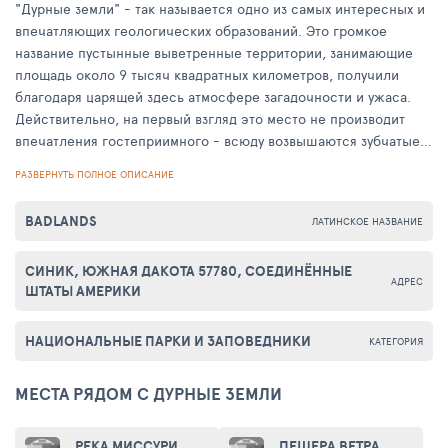
"Дурные земли" - так называется одно из самых интересных и
впечатляющих геологических образований. Это громкое
название пустынные выветренные территории, занимающие
площадь около 9 тысяч квадратных километров, получили
благодаря царящей здесь атмосфере загадочности и ужаса.
Действительно, на первый взгляд это место не производит
впечатления гостеприимного - всюду возвышаются зубчатые
холмы, остроконечные скалы и узкие ущелья. Сразу
РАЗВЕРНУТЬ ПОЛНОЕ ОПИСАНИЕ
становится понятно, почему еще в XVIII веке не знавшие
страха канадские охотники прозвали эти края "гиблым
BADLANDS
ЛАТИНСКОЕ НАЗВАНИЕ
местом".
СИНИК, ЮЖНАЯ ДАКОТА 57780, СОЕДИНЁННЫЕ
Благодаря глинистой почве и сухому рельефу эти края не
АДРЕС
ШТАТЫ АМЕРИКИ
могут похвастаться богатой растительностью, а земли
совершенно не пригодны для ведения сельского хозяйства.
Но миллионы лет назад "Дурные земли" были домом и
НАЦИОНАЛЬНЫЕ ПАРКИ И ЗАПОВЕДНИКИ
КАТЕГОРИЯ
последним пристанищем многочисленных видов
млекопитающих и динозавров. Здесь до сих пор ученые
МЕСТА РЯДОМ С ДУРНЫЕ ЗЕМЛИ
находят окаменелые останки доисторических животных и
растений, а территория объявлена Национальным
РЕКА МИССУРИ
ПЕЩЕРА ВЕТРА